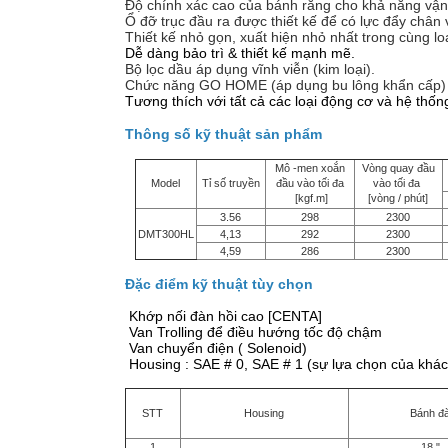
Độ chính xác cao của bánh răng cho khả năng vận
Ổ đỡ trục đầu ra được thiết kế để có lực đẩy chân vị
Thiết kế nhỏ gọn, xuất hiện nhỏ nhất trong cùng loạ
Dễ dàng bảo trì & thiết kế mạnh mẽ.
Bộ lọc dầu áp dụng vĩnh viễn (kim loại).
Chức năng GO HOME (áp dụng bu lông khẩ
Tương thích với tất cả các loại động cơ và hệ th
Thông số kỹ thuật sản phẩm
Mô -men xoắn
Vòng quay đầu
Model
Tỉ số truyền
đầu vào tối đa
vào tối đa
[kgf.m]
[vòng / phút]
3.56
298
2300
DMT300HL
4,13
292
2300
4,59
286
2300
Đặc điểm kỹ thuật tùy chọn
Khớp nối đàn hồi cao [CENTA]
Van Trolling để điều hướng tốc độ chậm
Van chuyển điện ( Solenoid)
Housing : SAE # 0, SAE # 1 (sự lựa chọn của khá
STT
Housing
Bánh đ
1
18 "