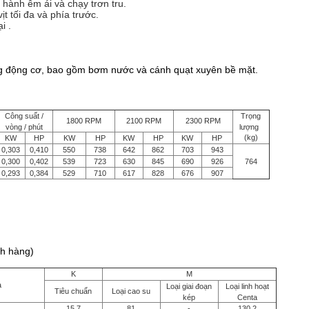
 hành êm ái và chạy trơn tru.
t tối đa và phía trước.
i .
n cấp)
ống động cơ, bao gồm bơm nước và cánh quạt xuyên bề mặt.
Công suất /
Trọng
1800 RPM
2100 RPM
2300 RPM
vòng / phút
lượng
(kg)
KW
HP
KW
HP
KW
HP
KW
HP
0,303
0,410
550
738
642
862
703
943
0,300
0,402
539
723
630
845
690
926
764
0,293
0,384
529
710
617
828
676
907
ch hàng)
K
M
à
Loại giai đoạn
Loại linh hoạt
Tiêu chuẩn
Loại cao su
kép
Centa
15,7
81
-
130,2