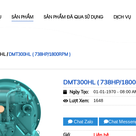
U
SẢN PHẨM
SẢN PHẨM ĐÃ QUA SỬ DỤNG
DỊCH VỤ
0HL
DMT300HL ( 738HP/1800RPM )
DMT300HL ( 738HP/1800
Ngày Tạo:
01-01-1970 - 08:00 A
Lượt Xem:
1648
Chat Zalo
Chat Messen
Giá:
Liên hệ