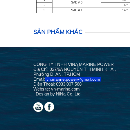
SAE # 0
2
14 "
3
SAE # 1
14 "
SẢN PHẨM KHÁC
CÔNG TY TNHH VINA MARINE POWER
Địa Chỉ: 927/6A NGUYỄN THỊ MINH KHAI,
Phường DĨ AN, TP.HCM
Email:
vn.marine.p
ower@gmail.com
Điện Thoại: 0933 007 568
Website:
vn-marine.com
. Design by NiNa Co.,Ltd