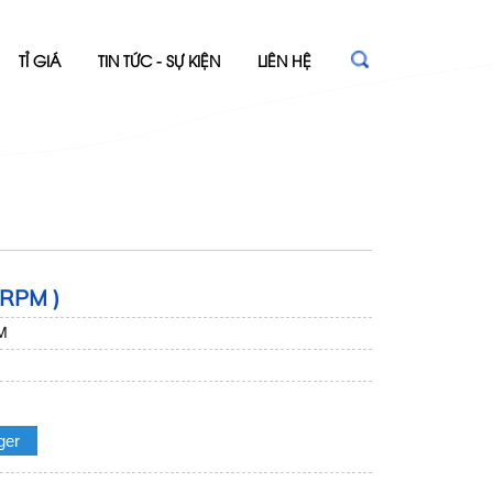
TỈ GIÁ
TIN TỨC - SỰ KIỆN
LIÊN HỆ
RPM )
M
ger