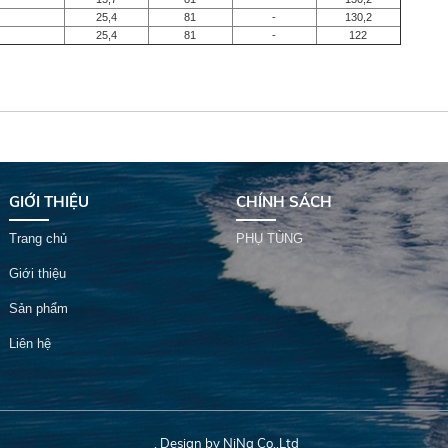
25,4
81
-
130,2
25,4
81
-
122
GIỚI THIỆU
CHÍNH SÁCH
Trang chủ
PHỤ TÙNG
Giới thiệu
Sản phẩm
Liên hệ
. Design by NiNa Co.,Ltd